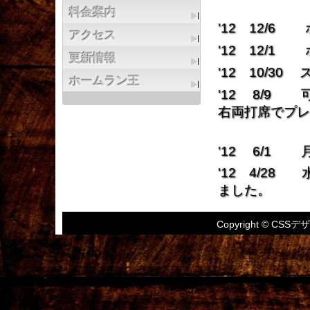
（85. 95. 
料金案内
'12 12/
アクセス
'12 12/
更新情報
'12 10/
ホームラン王
'12 8/9 可
右両打席でプレ
いただ
'12 6/1
'12 4/2
ました。
Copyright © CSSデザ