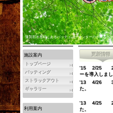
遠賀郡水巻町にあるバッティングセンターのホームペ
更新情報
施設案内
トップページ
'15 2/25
バッティング
ーを導入しまし
ストラックアウト
'13 4/26
た。
ギャラリー
（130km/h
'13 4/25
利用案内
た。